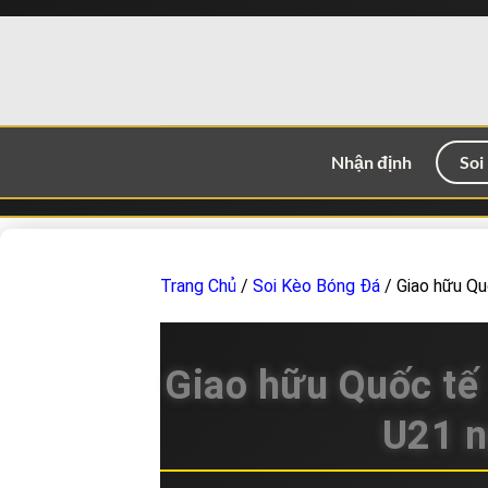
Chuyển
đến
nội
dung
Nhận định
Soi
Trang Chủ
/
Soi Kèo Bóng Đá
/
Giao hữu Qu
Giao hữu Quốc tế 
U21 n