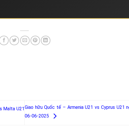
Giao hữu Quốc tế – Armenia U21 vs Cyprus U21 n
vs Malta U21
06-06-2025