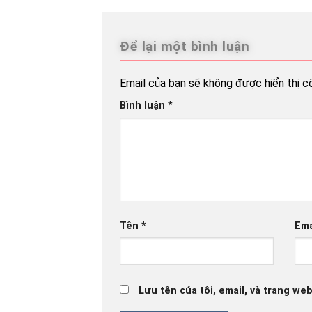
Để lại một bình luận
Email của bạn sẽ không được hiển thị cô
Bình luận
*
Tên
*
Ema
Lưu tên của tôi, email, và trang web