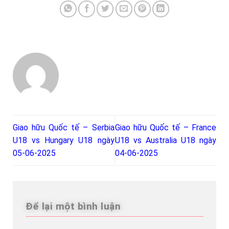
Giao hữu Quốc tế – Serbia
Giao hữu Quốc tế – France
U18 vs Hungary U18 ngày
U18 vs Australia U18 ngày
05-06-2025
04-06-2025
Để lại một bình luận