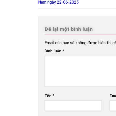
Nam ngày 22-06-2025
Để lại một bình luận
Email của bạn sẽ không được hiển thị cô
Bình luận
*
Tên
*
Ema