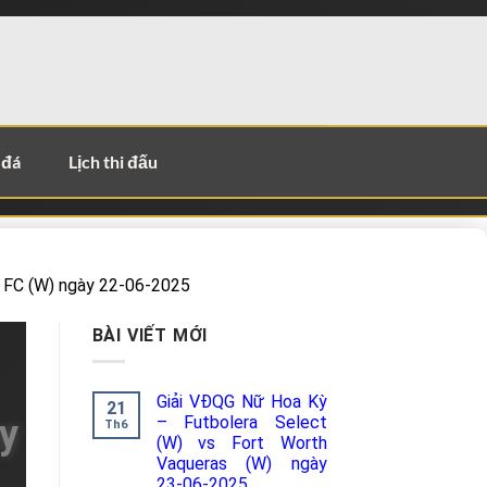
 đá
Lịch thi đấu
c FC (W) ngày 22-06-2025
BÀI VIẾT MỚI
Giải VĐQG Nữ Hoa Kỳ
21
y
– Futbolera Select
Th6
(W) vs Fort Worth
Vaqueras (W) ngày
23-06-2025