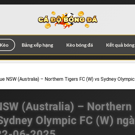
 Kèo
Bảng xếp hạng
Kèo bóng đá
Kết quả bóng
ue NSW (Australia) – Northern Tigers FC (W) vs Sydney Olympi
SW (Australia) – Northern
 Sydney Olympic FC (W) ngà
22-06-2025