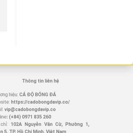
Thông tin liên hệ
ơng hiệu:
CÁ ĐỘ BÓNG ĐÁ
site:
https://cadobongdavip.co/
il:
vip@cadobongdavip.co
line
: (+84) 0971 835 260
 chỉ:
102A Nguyễn Văn Cừ, Phường 1,
n 5, TP. Hồ Chí Minh, Việt Nam