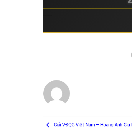
Giải VĐQG Việt Nam – Hoang Anh Gia 