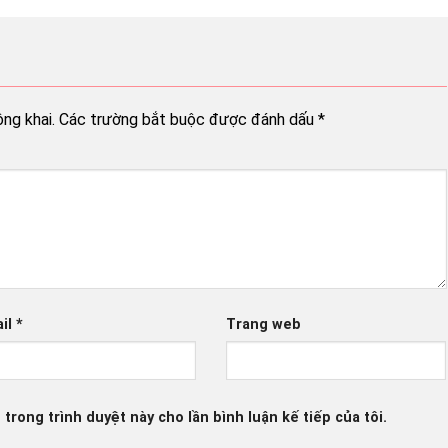
ng khai.
Các trường bắt buộc được đánh dấu
*
il
*
Trang web
 trong trình duyệt này cho lần bình luận kế tiếp của tôi.