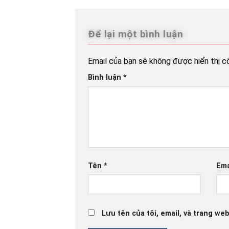
Để lại một bình luận
Email của bạn sẽ không được hiển thị cô
Bình luận
*
Tên
*
Ema
Lưu tên của tôi, email, và trang web