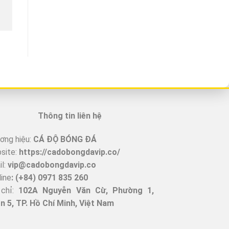
Thông tin liên hệ
ơng hiệu:
CÁ ĐỘ BÓNG ĐÁ
site:
https://cadobongdavip.co/
il:
vip@cadobongdavip.co
line
: (+84) 0971 835 260
 chỉ:
102A Nguyễn Văn Cừ, Phường 1,
n 5, TP. Hồ Chí Minh, Việt Nam