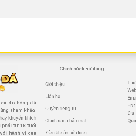
Chính sách sử dụng
Thư
Giới thiệu
Web
Liên hệ
Ema
h
cá độ bóng đá
Hot
Quyền riêng tư
 dùng tham khảo
.
Địa
hay khuyến khích
Chính sách bảo mật
Quậ
g
phải từ 18 tuổi
Điều khoản sử dụng
với hành vi của