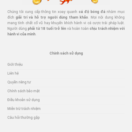
Chúng tôi cung cấp thông tin xoay quanh
cá độ bóng đá
nhằm mục
đích
giải trí và hỗ trợ người dùng tham khảo
. Mọi nội dung không
mang tính chất cổ vũ hay khuyến khích hành vi cá cược trái pháp luật.
Người dùng
phải từ 18 tuổi trở lên
và hoàn toàn
chịu trách nhiệm với
hành vi của mình
.
Chính sách sử dụng
Giới thiệu
Liên hệ
Quyền riêng tư
Chính sách bảo mật
Điều khoản sử dụng
Miễn trừ trách nhiệm
Câu hỏi thường gặp