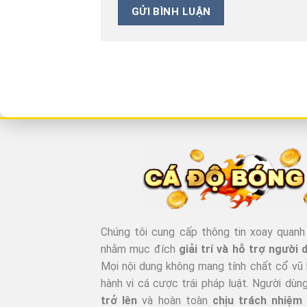
Chúng tôi cung cấp thông tin xoay quan
nhằm mục đích
giải trí và hỗ trợ người
Mọi nội dung không mang tính chất cổ vũ 
hành vi cá cược trái pháp luật. Người dùn
trở lên
và hoàn toàn
chịu trách nhiệm 