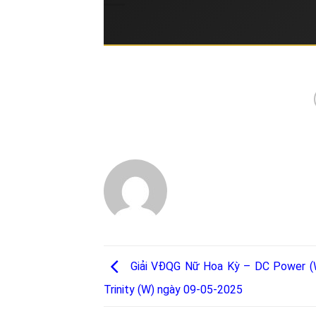
Giải VĐQG Nữ Hoa Kỳ – DC Power (W
Trinity (W) ngày 09-05-2025