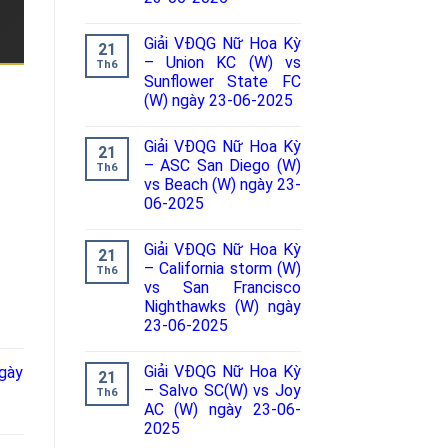
Giải VĐQG Nữ Hoa Kỳ
21
– Union KC (W) vs
Th6
Sunflower State FC
(W) ngày 23-06-2025
Giải VĐQG Nữ Hoa Kỳ
21
– ASC San Diego (W)
Th6
vs Beach (W) ngày 23-
06-2025
Giải VĐQG Nữ Hoa Kỳ
21
– California storm (W)
Th6
vs San Francisco
Nighthawks (W) ngày
23-06-2025
Giải VĐQG Nữ Hoa Kỳ
ngày
21
– Salvo SC(W) vs Joy
Th6
AC (W) ngày 23-06-
2025