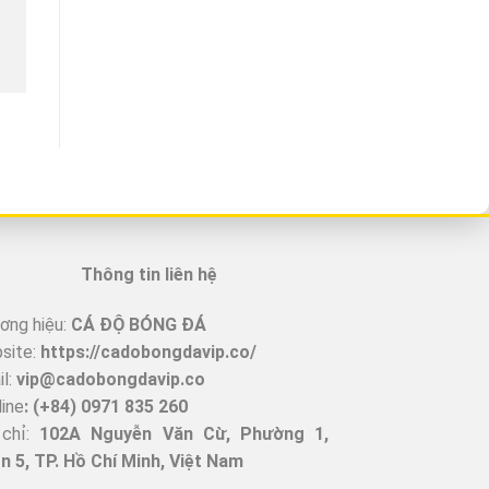
Thông tin liên hệ
ơng hiệu:
CÁ ĐỘ BÓNG ĐÁ
site:
https://cadobongdavip.co/
il:
vip@cadobongdavip.co
line
: (+84) 0971 835 260
 chỉ:
102A Nguyễn Văn Cừ, Phường 1,
n 5, TP. Hồ Chí Minh, Việt Nam