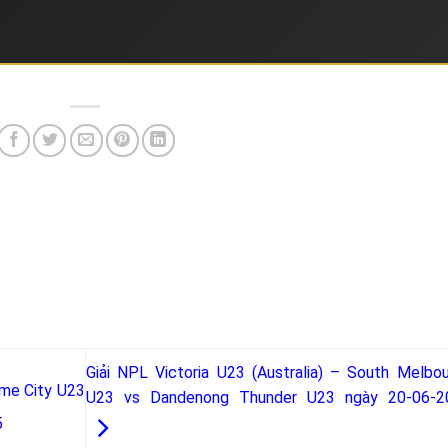
Giải NPL Victoria U23 (Australia) – South Melbo
ume City U23
U23 vs Dandenong Thunder U23 ngày 20-06-2
5