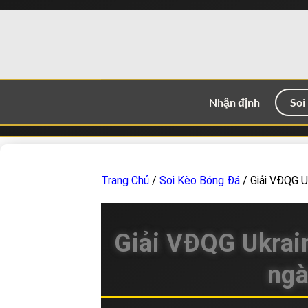
Chuyển
đến
nội
dung
Nhận định
Soi
Trang Chủ
/
Soi Kèo Bóng Đá
/
Giải VĐQG U
Giải VĐQG Ukrai
ngà