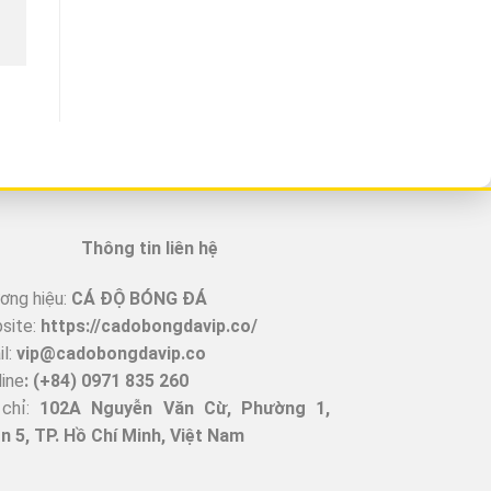
Thông tin liên hệ
ơng hiệu:
CÁ ĐỘ BÓNG ĐÁ
site:
https://cadobongdavip.co/
il:
vip@cadobongdavip.co
line
: (+84) 0971 835 260
 chỉ:
102A Nguyễn Văn Cừ, Phường 1,
n 5, TP. Hồ Chí Minh, Việt Nam