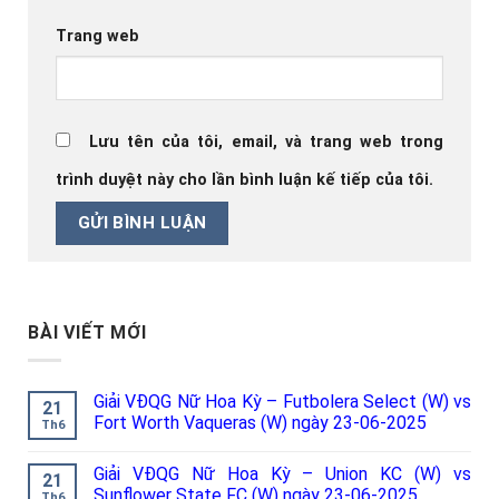
Trang web
Lưu tên của tôi, email, và trang web trong
trình duyệt này cho lần bình luận kế tiếp của tôi.
BÀI VIẾT MỚI
Giải VĐQG Nữ Hoa Kỳ – Futbolera Select (W) vs
21
Fort Worth Vaqueras (W) ngày 23-06-2025
Th6
Giải VĐQG Nữ Hoa Kỳ – Union KC (W) vs
21
Sunflower State FC (W) ngày 23-06-2025
Th6