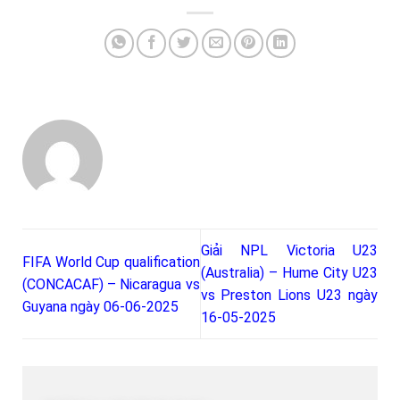
Giải NPL Victoria U23
FIFA World Cup qualification
(Australia) – Hume City U23
(CONCACAF) – Nicaragua vs
vs Preston Lions U23 ngày
Guyana ngày 06-06-2025
16-05-2025