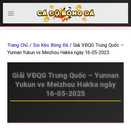
Chuyển
đến
nội
dung
Trang Chủ
/
Soi Kèo Bóng Đá
/
Giải VĐQG Trung Quốc –
Yunnan Yukun vs Meizhou Hakka ngày 16-05-2025
Giải VĐQG Trung Quốc – Yunnan
Yukun vs Meizhou Hakka ngày
16-05-2025