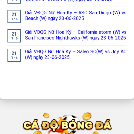
Giải VĐQG Nữ Hoa Kỳ – ASC San Diego (W) vs
21
Beach (W) ngày 23-06-2025
Th6
Giải VĐQG Nữ Hoa Kỳ – California storm (W) vs
21
San Francisco Nighthawks (W) ngày 23-06-2025
Th6
Giải VĐQG Nữ Hoa Kỳ – Salvo SC(W) vs Joy AC
21
(W) ngày 23-06-2025
Th6