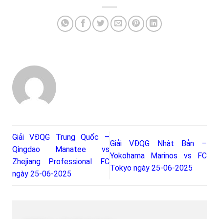
Giải VĐQG Trung Quốc –
Giải VĐQG Nhật Bản –
Qingdao Manatee vs
Yokohama Marinos vs FC
Zhejiang Professional FC
Tokyo ngày 25-06-2025
ngày 25-06-2025