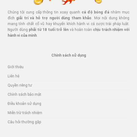
Chúng tôi cung cấp thông tin xoay quanh
cá độ bóng đá
nhằm mục
đích
giải trí và hỗ trợ người dùng tham khảo
. Mọi nội dung không
mang tính chất cổ vũ hay khuyến khích hành vi cá cược trái pháp luật.
Người dùng
phải từ 18 tuổi trở lên
và hoàn toàn
chịu trách nhiệm với
hành vi của mình
.
Chính sách sử dụng
Giới thiệu
Liên hệ
Quyền riêng tư
Chính sách bảo mật
Điều khoản sử dụng
Miễn trừ trách nhiệm
Câu hỏi thường gặp