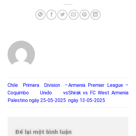
Chile Primera Division –
Armenia Premier League –
Coquimbo Unido vs
Shirak vs FC West Armenia
Palestino ngày 25-05-2025
ngày 13-05-2025
Để lại một bình luận