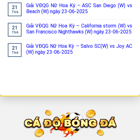
Giải VĐQG Nữ Hoa Kỳ – ASC San Diego (W) vs
21
Beach (W) ngày 23-06-2025
Th6
Giải VĐQG Nữ Hoa Kỳ – California storm (W) vs
21
San Francisco Nighthawks (W) ngày 23-06-2025
Th6
Giải VĐQG Nữ Hoa Kỳ – Salvo SC(W) vs Joy AC
21
(W) ngày 23-06-2025
Th6