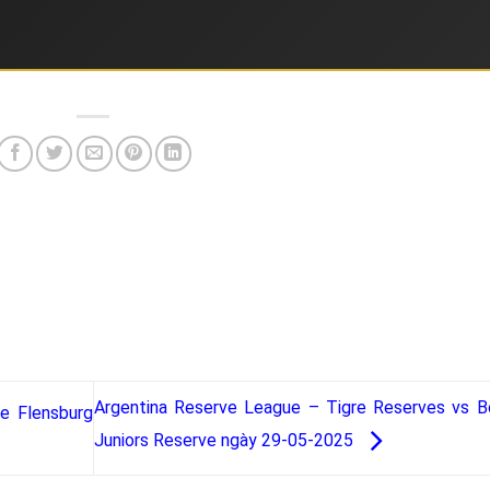
Argentina Reserve League – Tigre Reserves vs B
e Flensburg
Juniors Reserve ngày 29-05-2025