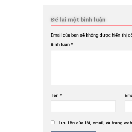
Để lại một bình luận
Email của bạn sẽ không được hiển thị cô
Bình luận
*
Tên
*
Ema
Lưu tên của tôi, email, và trang web