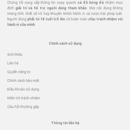
Chúng tôi cung cấp thông tin xoay quanh
cá độ bóng đá
nhằm mục
đích
giải trí và hỗ trợ người dùng tham khảo
. Mọi nội dung không
mang tính chất cổ vũ hay khuyến khích hành vi cá cược trái pháp luật.
Người dùng
phải từ 18 tuổi trở lên
và hoàn toàn
chịu trách nhiệm với
hành vi của mình
.
Chính sách sử dụng
Giới thiệu
Liên hệ
Quyền riêng tư
Chính sách bảo mật
Điều khoản sử dụng
Miễn trừ trách nhiệm
Câu hỏi thường gặp
Thông tin liên hệ