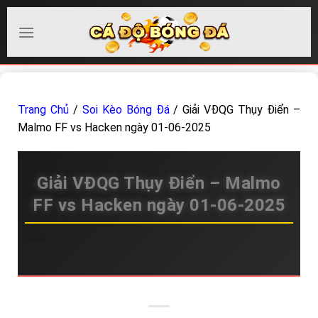
Chuyển
đến
nội
dung
Trang Chủ
/
Soi Kèo Bóng Đá
/
Giải VĐQG Thụy Điển –
Malmo FF vs Hacken ngày 01-06-2025
Giải VĐQG Thụy Điển – Malmo
FF vs Hacken ngày 01-06-2025