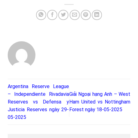
Argentina Reserve League
– Independiente Rivadavia
Giải Ngoại hạng Anh – West
Reserves vs Defensa y
Ham United vs Nottingham
Justicia Reserves ngày 29-
Forest ngày 18-05-2025
05-2025