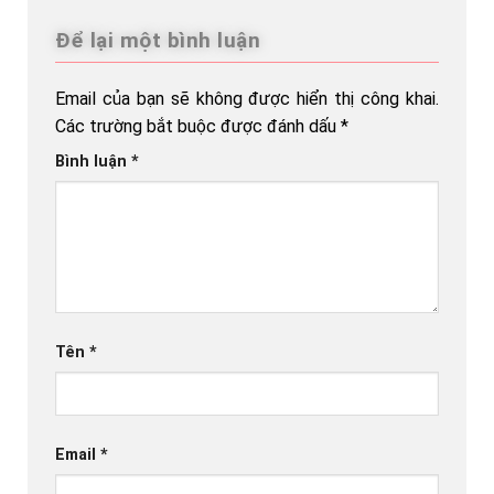
Để lại một bình luận
Email của bạn sẽ không được hiển thị công khai.
Các trường bắt buộc được đánh dấu
*
Bình luận
*
Tên
*
Email
*