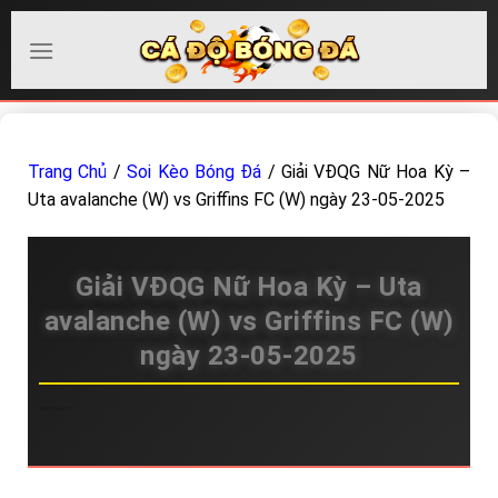
Chuyển
đến
nội
dung
Trang Chủ
/
Soi Kèo Bóng Đá
/
Giải VĐQG Nữ Hoa Kỳ –
Uta avalanche (W) vs Griffins FC (W) ngày 23-05-2025
Giải VĐQG Nữ Hoa Kỳ – Uta
avalanche (W) vs Griffins FC (W)
ngày 23-05-2025