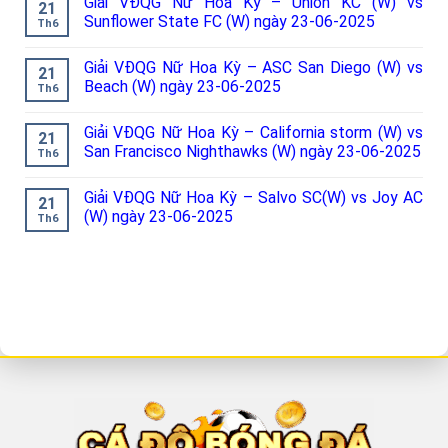
Giải VĐQG Nữ Hoa Kỳ – Union KC (W) vs
21
Sunflower State FC (W) ngày 23-06-2025
Th6
Giải VĐQG Nữ Hoa Kỳ – ASC San Diego (W) vs
21
Beach (W) ngày 23-06-2025
Th6
Giải VĐQG Nữ Hoa Kỳ – California storm (W) vs
21
San Francisco Nighthawks (W) ngày 23-06-2025
Th6
Giải VĐQG Nữ Hoa Kỳ – Salvo SC(W) vs Joy AC
21
(W) ngày 23-06-2025
Th6