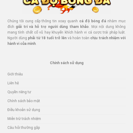
Chúng tôi cung cấp thông tin xoay quanh
cá độ bóng đá
nhằm mục
đích
giải trí và hỗ trợ người dùng tham khảo
. Mọi nội dung không
mang tính chất cổ vũ hay khuyến khích hành vi cá cược trái pháp luật.
Người dùng
phải từ 18 tuổi trở lên
và hoàn toàn
chịu trách nhiệm với
hành vi của mình
.
Chính sách sử dụng
Giới thiệu
Liên hệ
Quyền riêng tư
Chính sách bảo mật
Điều khoản sử dụng
Miễn trừ trách nhiệm
Câu hỏi thường gặp