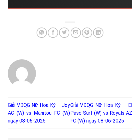
Giải VĐQG Nữ Hoa Kỳ – Joy
Giải VĐQG Nữ Hoa Kỳ – El
AC (W) vs Manitou FC (W)
Paso Surf (W) vs Royals AZ
ngày 08-06-2025
FC (W) ngày 08-06-2025