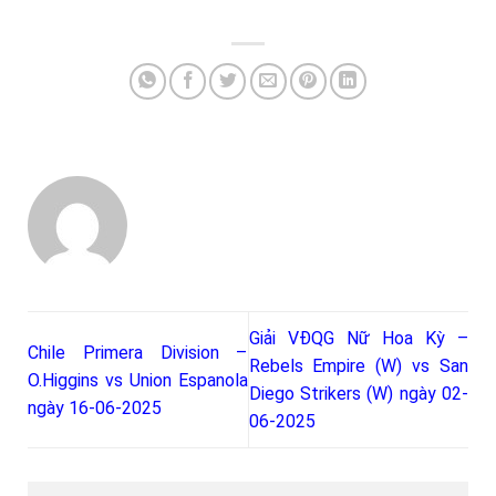
Giải VĐQG Nữ Hoa Kỳ –
Chile Primera Division –
Rebels Empire (W) vs San
O.Higgins vs Union Espanola
Diego Strikers (W) ngày 02-
ngày 16-06-2025
06-2025