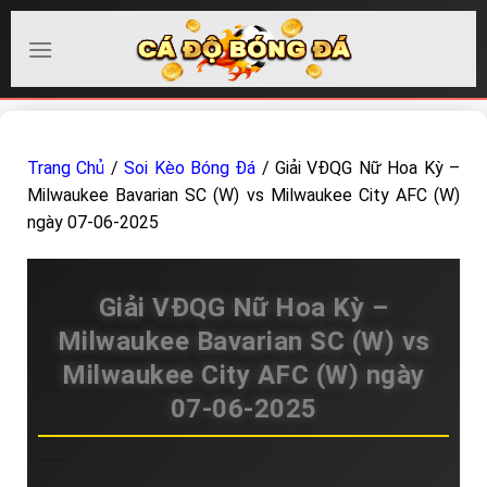
Chuyển
đến
nội
dung
Trang Chủ
/
Soi Kèo Bóng Đá
/
Giải VĐQG Nữ Hoa Kỳ –
Milwaukee Bavarian SC (W) vs Milwaukee City AFC (W)
ngày 07-06-2025
Giải VĐQG Nữ Hoa Kỳ –
Milwaukee Bavarian SC (W) vs
Milwaukee City AFC (W) ngày
07-06-2025