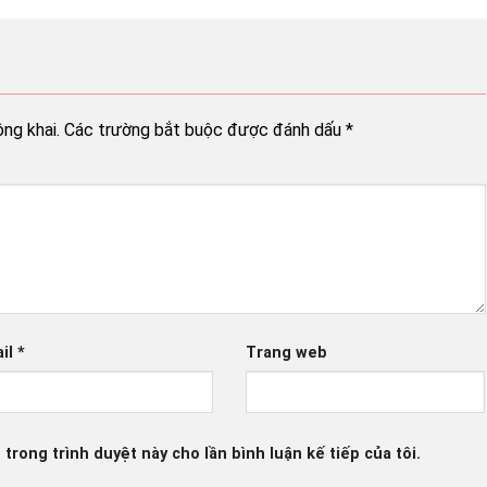
ng khai.
Các trường bắt buộc được đánh dấu
*
il
*
Trang web
 trong trình duyệt này cho lần bình luận kế tiếp của tôi.