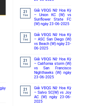
Giải VĐQG Nữ Hoa Kỳ
21
– Union KC (W) vs
Th6
Sunflower State FC
(W) ngày 23-06-2025
Giải VĐQG Nữ Hoa Kỳ
21
– ASC San Diego (W)
Th6
vs Beach (W) ngày 23-
06-2025
Giải VĐQG Nữ Hoa Kỳ
21
– California storm (W)
Th6
vs San Francisco
Nighthawks (W) ngày
23-06-2025
Giải VĐQG Nữ Hoa Kỳ
ngày
21
– Salvo SC(W) vs Joy
Th6
AC (W) ngày 23-06-
2025