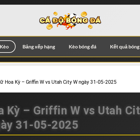
 Kèo
Bảng xếp hạng
Kèo bóng đá
Kết quả bóng
ữ Hoa Kỳ – Griffin W vs Utah City W ngày 31-05-2025
Kỳ – Griffin W vs Utah Ci
ày 31-05-2025