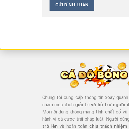
Chúng tôi cung cấp thông tin xoay quan
nhằm mục đích
giải trí và hỗ trợ người
Mọi nội dung không mang tính chất cổ vũ 
hành vi cá cược trái pháp luật. Người dùn
trở lên
và hoàn toàn
chịu trách nhiệm 