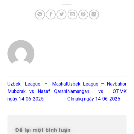
Uzbek League – Mashal
Uzbek League – Navbahor
Muborak vs Nasaf Qarshi
Namangan vs OTMK
ngày 14-06-2025
Olmaliq ngày 14-06-2025
Để lại một bình luận