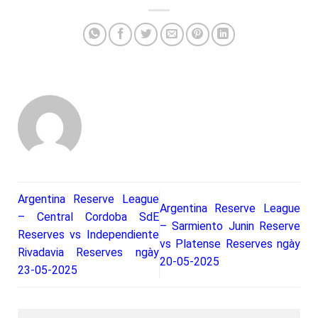
Argentina Reserve League
Argentina Reserve League
– Central Cordoba SdE
– Sarmiento Junin Reserve
Reserves vs Independiente
vs Platense Reserves ngày
Rivadavia Reserves ngày
20-05-2025
23-05-2025