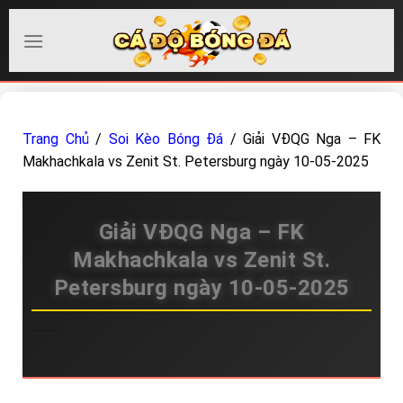
Chuyển
đến
nội
dung
Trang Chủ
/
Soi Kèo Bóng Đá
/
Giải VĐQG Nga – FK
Makhachkala vs Zenit St. Petersburg ngày 10-05-2025
Giải VĐQG Nga – FK
Makhachkala vs Zenit St.
Petersburg ngày 10-05-2025