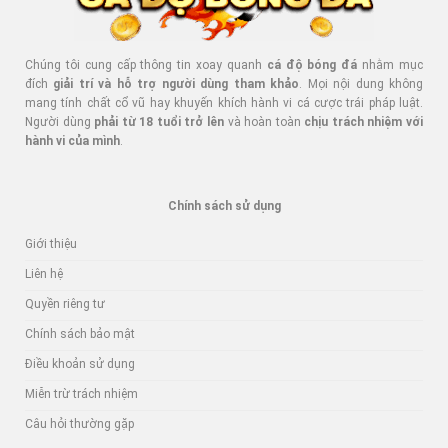
Chúng tôi cung cấp thông tin xoay quanh
cá độ bóng đá
nhằm mục
đích
giải trí và hỗ trợ người dùng tham khảo
. Mọi nội dung không
mang tính chất cổ vũ hay khuyến khích hành vi cá cược trái pháp luật.
Người dùng
phải từ 18 tuổi trở lên
và hoàn toàn
chịu trách nhiệm với
hành vi của mình
.
Chính sách sử dụng
Giới thiệu
Liên hệ
Quyền riêng tư
Chính sách bảo mật
Điều khoản sử dụng
Miễn trừ trách nhiệm
Câu hỏi thường gặp