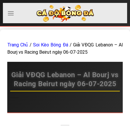
Chuyển
đến
nội
dung
Trang Chủ
/
Soi Kèo Bóng Đá
/
Giải VĐQG Lebanon – Al
Bourj vs Racing Beirut ngày 06-07-2025
Giải VĐQG Lebanon – Al Bourj vs
Racing Beirut ngày 06-07-2025