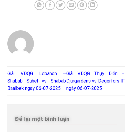
Giải VĐQG Lebanon –
Giải VĐQG Thụy Điển –
Shabab Sahel vs Shabab
Djurgardens vs Degerfors IF
Baalbek ngày 06-07-2025
ngày 06-07-2025
Để lại một bình luận