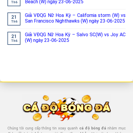
Beach (W) ngày 23-06-2025
Th6
Giải VĐQG Nữ Hoa Kỳ – California storm (W) vs
21
San Francisco Nighthawks (W) ngày 23-06-2025
Th6
Giải VĐQG Nữ Hoa Kỳ – Salvo SC(W) vs Joy AC
21
(W) ngày 23-06-2025
Th6
Chúng tôi cung cấp thông tin xoay quanh
cá độ bóng đá
nhằm mục