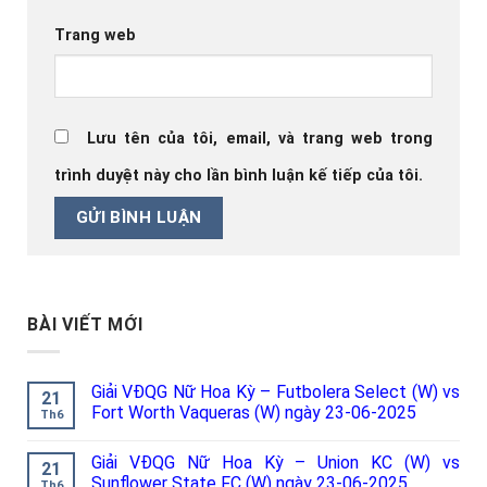
Trang web
Lưu tên của tôi, email, và trang web trong
trình duyệt này cho lần bình luận kế tiếp của tôi.
BÀI VIẾT MỚI
Giải VĐQG Nữ Hoa Kỳ – Futbolera Select (W) vs
21
Fort Worth Vaqueras (W) ngày 23-06-2025
Th6
Giải VĐQG Nữ Hoa Kỳ – Union KC (W) vs
21
Sunflower State FC (W) ngày 23-06-2025
Th6