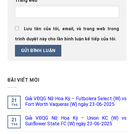
Trang web
Lưu tên của tôi, email, và trang web trong
trình duyệt này cho lần bình luận kế tiếp của tôi.
BÀI VIẾT MỚI
Giải VĐQG Nữ Hoa Kỳ – Futbolera Select (W) vs
21
Fort Worth Vaqueras (W) ngày 23-06-2025
Th6
Giải VĐQG Nữ Hoa Kỳ – Union KC (W) vs
21
Sunflower State FC (W) ngày 23-06-2025
Th6