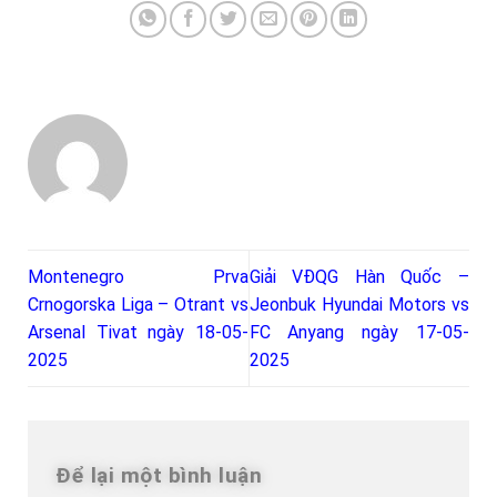
Montenegro Prva
Giải VĐQG Hàn Quốc –
Crnogorska Liga – Otrant vs
Jeonbuk Hyundai Motors vs
Arsenal Tivat ngày 18-05-
FC Anyang ngày 17-05-
2025
2025
Để lại một bình luận