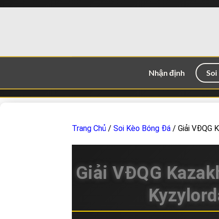
Chuyển
đến
nội
dung
Nhận định
Soi
Trang Chủ
/
Soi Kèo Bóng Đá
/
Giải VĐQG K
Giải VĐQG Kazakh
Kyzylor