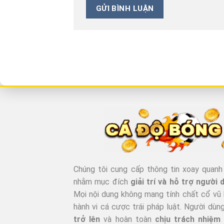
Chúng tôi cung cấp thông tin xoay quan
nhằm mục đích
giải trí và hỗ trợ người
Mọi nội dung không mang tính chất cổ vũ 
hành vi cá cược trái pháp luật. Người dùn
trở lên
và hoàn toàn
chịu trách nhiệm 