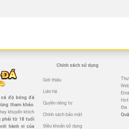
Chính sách sử dụng
Thư
Giới thiệu
Web
Liên hệ
Ema
h
cá độ bóng đá
Hot
Quyền riêng tư
 dùng tham khảo
.
Địa
hay khuyến khích
Chính sách bảo mật
Quậ
g
phải từ 18 tuổi
Điều khoản sử dụng
với hành vi của