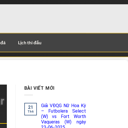
 đá
Lịch thi đấu
BÀI VIẾT MỚI
r
Giải VĐQG Nữ Hoa Kỳ
21
– Futbolera Select
Th6
(W) vs Fort Worth
Vaqueras (W) ngày
23-06-2025