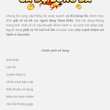
Chúng tôi cung cấp thông tin xoay quanh
cá độ bóng đá
nhằm mục
đích
giải trí và hỗ trợ người dùng tham khảo
. Mọi nội dung không
mang tính chất cổ vũ hay khuyến khích hành vi cá cược trái pháp luật.
Người dùng
phải từ 18 tuổi trở lên
và hoàn toàn
chịu trách nhiệm với
hành vi của mình
.
Chính sách sử dụng
Giới thiệu
Liên hệ
Quyền riêng tư
Chính sách bảo mật
Điều khoản sử dụng
Miễn trừ trách nhiệm
Câu hỏi thường gặp