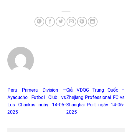
Peru Primera Division –
Giải VĐQG Trung Quốc –
Ayacucho Futbol Club vs
Zhejiang Professional FC vs
Los Chankas ngày 14-06-
Shanghai Port ngày 14-06-
2025
2025