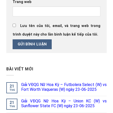
Trang web
Lưu tên của tôi, email, và trang web trong
trình duyệt này cho lần bình luận kế tiếp của tôi.
BÀI VIẾT MỚI
Giải VĐQG Nữ Hoa Kỳ – Futbolera Select (W) vs
21
Fort Worth Vaqueras (W) ngày 23-06-2025
Th6
Giải VĐQG Nữ Hoa Kỳ – Union KC (W) vs
21
Sunflower State FC (W) ngày 23-06-2025
Th6