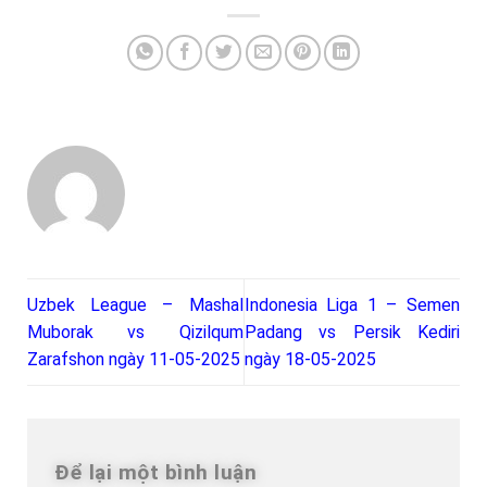
Uzbek League – Mashal
Indonesia Liga 1 – Semen
Muborak vs Qizilqum
Padang vs Persik Kediri
Zarafshon ngày 11-05-2025
ngày 18-05-2025
Để lại một bình luận