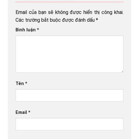
Email của bạn sẽ không được hiển thị công khai.
Các trường bắt buộc được đánh dấu
*
Bình luận
*
Tên
*
Email
*