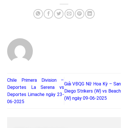
Chile Primera Division –
Giải VĐQG Nữ Hoa Kỳ – San
Deportes La Serena vs
Diego Strikers (W) vs Beach
Deportes Limache ngày 23-
(W) ngày 09-06-2025
06-2025