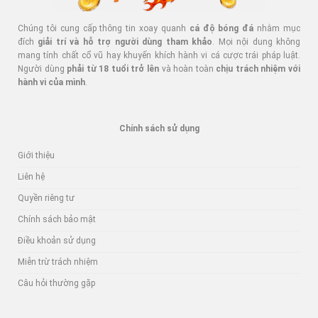
Chúng tôi cung cấp thông tin xoay quanh
cá độ bóng đá
nhằm mục
đích
giải trí và hỗ trợ người dùng tham khảo
. Mọi nội dung không
mang tính chất cổ vũ hay khuyến khích hành vi cá cược trái pháp luật.
Người dùng
phải từ 18 tuổi trở lên
và hoàn toàn
chịu trách nhiệm với
hành vi của mình
.
Chính sách sử dụng
Giới thiệu
Liên hệ
Quyền riêng tư
Chính sách bảo mật
Điều khoản sử dụng
Miễn trừ trách nhiệm
Câu hỏi thường gặp