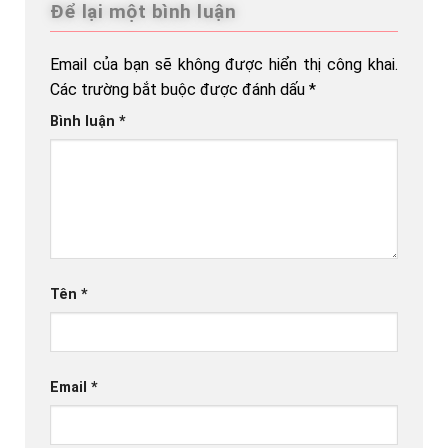
Để lại một bình luận
Email của bạn sẽ không được hiển thị công khai.
Các trường bắt buộc được đánh dấu
*
Bình luận
*
Tên
*
Email
*