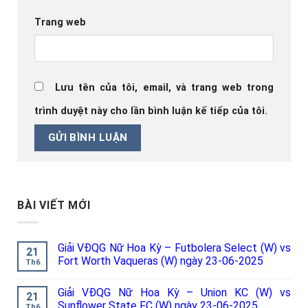
Trang web
Lưu tên của tôi, email, và trang web trong
trình duyệt này cho lần bình luận kế tiếp của tôi.
BÀI VIẾT MỚI
Giải VĐQG Nữ Hoa Kỳ – Futbolera Select (W) vs
21
Fort Worth Vaqueras (W) ngày 23-06-2025
Th6
Giải VĐQG Nữ Hoa Kỳ – Union KC (W) vs
21
Sunflower State FC (W) ngày 23-06-2025
Th6