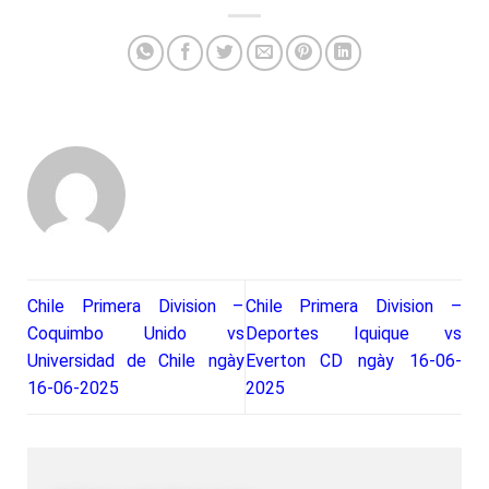
Chile Primera Division –
Chile Primera Division –
Coquimbo Unido vs
Deportes Iquique vs
Universidad de Chile ngày
Everton CD ngày 16-06-
16-06-2025
2025