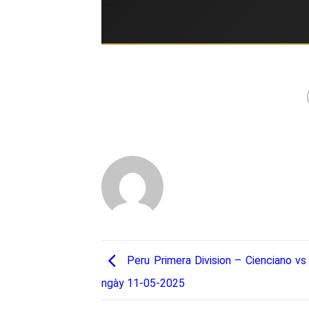
Peru Primera Division – Cienciano v
ngày 11-05-2025