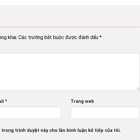
ng khai.
Các trường bắt buộc được đánh dấu
*
il
*
Trang web
 trong trình duyệt này cho lần bình luận kế tiếp của tôi.