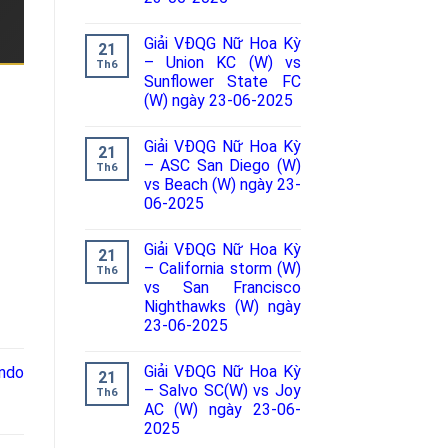
Giải VĐQG Nữ Hoa Kỳ
21
– Union KC (W) vs
Th6
Sunflower State FC
(W) ngày 23-06-2025
Giải VĐQG Nữ Hoa Kỳ
21
– ASC San Diego (W)
Th6
vs Beach (W) ngày 23-
06-2025
Giải VĐQG Nữ Hoa Kỳ
21
– California storm (W)
Th6
vs San Francisco
Nighthawks (W) ngày
23-06-2025
Giải VĐQG Nữ Hoa Kỳ
ando
21
– Salvo SC(W) vs Joy
Th6
AC (W) ngày 23-06-
2025