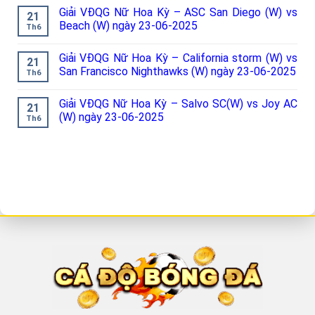
Giải VĐQG Nữ Hoa Kỳ – ASC San Diego (W) vs
21
Beach (W) ngày 23-06-2025
Th6
Giải VĐQG Nữ Hoa Kỳ – California storm (W) vs
21
San Francisco Nighthawks (W) ngày 23-06-2025
Th6
Giải VĐQG Nữ Hoa Kỳ – Salvo SC(W) vs Joy AC
21
(W) ngày 23-06-2025
Th6