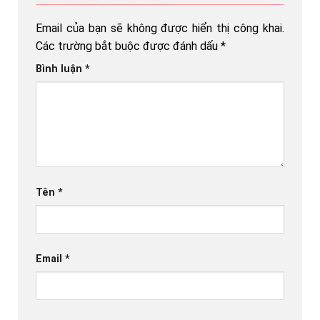
Email của bạn sẽ không được hiển thị công khai.
Các trường bắt buộc được đánh dấu
*
Bình luận
*
Tên
*
Email
*