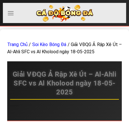
Chuyển
đến
nội
dung
Trang Chủ
/
Soi Kèo Bóng Đá
/
Giải VĐQG Ả Rập Xê Út –
Al-Ahli SFC vs Al Kholood ngày 18-05-2025
Giải VĐQG Ả Rập Xê Út – Al-Ahli
SFC vs Al Kholood ngày 18-05-
2025