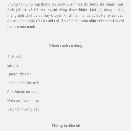
Chúng tôi cung cấp thông tin xoay quanh
cá độ bóng đá
nhằm mục
đích
giải trí và hỗ trợ người dùng tham khảo
. Mọi nội dung không
mang tính chất cổ vũ hay khuyến khích hành vi cá cược trái pháp luật.
Người dùng
phải từ 18 tuổi trở lên
và hoàn toàn
chịu trách nhiệm với
hành vi của mình
.
Chính sách sử dụng
Giới thiệu
Liên hệ
Quyền riêng tư
Chính sách bảo mật
Điều khoản sử dụng
Miễn trừ trách nhiệm
Câu hỏi thường gặp
Thông tin liên hệ