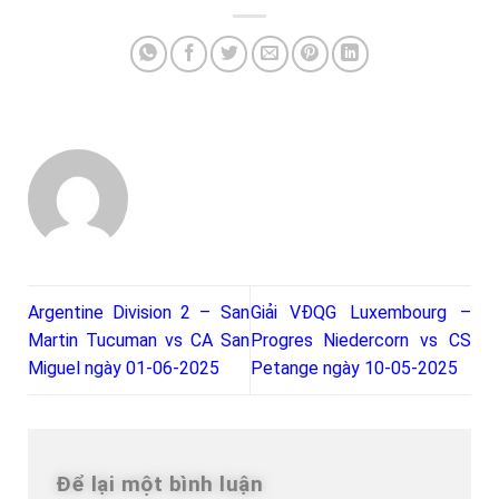
Argentine Division 2 – San
Giải VĐQG Luxembourg –
Martin Tucuman vs CA San
Progres Niedercorn vs CS
Miguel ngày 01-06-2025
Petange ngày 10-05-2025
Để lại một bình luận