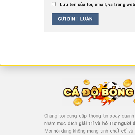
Lưu tên của tôi, email, và trang web
Chúng tôi cung cấp thông tin xoay quan
nhằm mục đích
giải trí và hỗ trợ người
Mọi nội dung không mang tính chất cổ vũ 