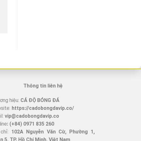
Thông tin liên hệ
ơng hiệu:
CÁ ĐỘ BÓNG ĐÁ
site:
https://cadobongdavip.co/
il:
vip@cadobongdavip.co
line
: (+84) 0971 835 260
 chỉ:
102A Nguyễn Văn Cừ, Phường 1,
n 5, TP. Hồ Chí Minh, Việt Nam