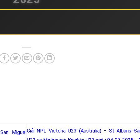
Giải NPL Victoria U23 (Australia) – St Albans Sa
San Miguel