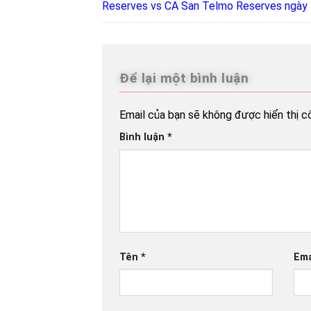
Reserves vs CA San Telmo Reserves ngày
Để lại một bình luận
Email của bạn sẽ không được hiển thị cô
Bình luận
*
Tên
*
Ema