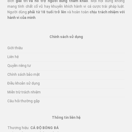
đích
giải trí và hỗ trợ người dùng tham khảo
. Mọi nội dung không
mang tính chất cổ vũ hay khuyến khích hành vi cá cược trái pháp luật.
Người dùng
phải từ 18 tuổi trở lên
và hoàn toàn
chịu trách nhiệm với
hành vi của mình
.
Chính sách sử dụng
Giới thiệu
Liên hệ
Quyền riêng tư
Chính sách bảo mật
Điều khoản sử dụng
Miễn trừ trách nhiệm
Câu hỏi thường gặp
Thông tin liên hệ
Thương hiệu:
CÁ ĐỘ BÓNG ĐÁ