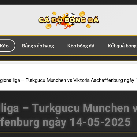
 Kèo
Bảng xếp hạng
Kèo bóng đá
Kết quả bóng
ionalliga – Turkgucu Munchen vs Viktoria Aschaffenburg ngày
liga – Turkgucu Munchen 
ffenburg ngày 14-05-2025