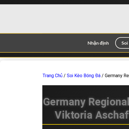
Chuyển
đến
nội
dung
Nhận định
Soi
Trang Chủ
/
Soi Kèo Bóng Đá
/
Germany Reg
Germany Regional
Viktoria Ascha