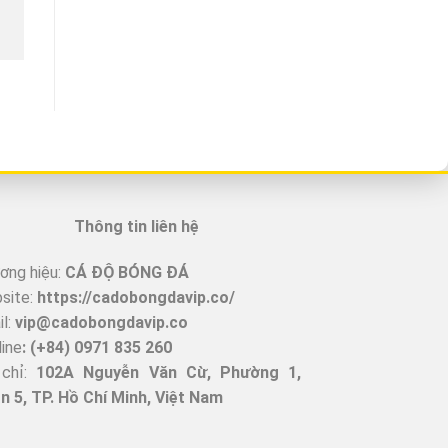
Thông tin liên hệ
ơng hiệu:
CÁ ĐỘ BÓNG ĐÁ
site:
https://cadobongdavip.co/
il:
vip@cadobongdavip.co
line
: (+84) 0971 835 260
 chỉ:
102A Nguyễn Văn Cừ, Phường 1,
n 5, TP. Hồ Chí Minh, Việt Nam