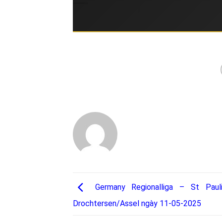
Germany Regionalliga – St Paul
Drochtersen/Assel ngày 11-05-2025