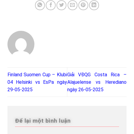
Finland Suomen Cup – Klubi
Giải VĐQG Costa Rica –
04 Helsinki vs EsPa ngày
Alajuelense vs Herediano
29-05-2025
ngày 26-05-2025
Để lại một bình luận