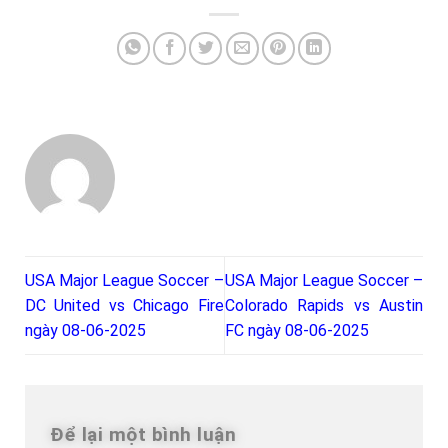
USA Major League Soccer –
USA Major League Soccer –
DC United vs Chicago Fire
Colorado Rapids vs Austin
ngày 08-06-2025
FC ngày 08-06-2025
Để lại một bình luận