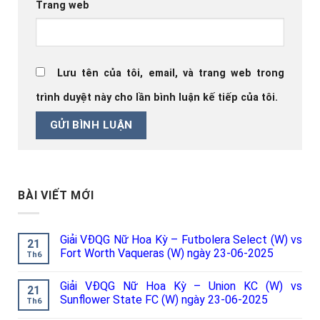
Trang web
Lưu tên của tôi, email, và trang web trong
trình duyệt này cho lần bình luận kế tiếp của tôi.
BÀI VIẾT MỚI
Giải VĐQG Nữ Hoa Kỳ – Futbolera Select (W) vs
21
Fort Worth Vaqueras (W) ngày 23-06-2025
Th6
Giải VĐQG Nữ Hoa Kỳ – Union KC (W) vs
21
Sunflower State FC (W) ngày 23-06-2025
Th6