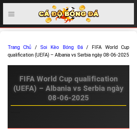
Chuyển
đến
nội
dung
Trang Chủ
/
Soi Kèo Bóng Đá
/
FIFA World Cup
qualification (UEFA) – Albania vs Serbia ngày 08-06-2025
FIFA World Cup qualification
(UEFA) – Albania vs Serbia ngày
08-06-2025