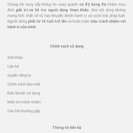
Chúng tôi cung cấp thông tin xoay quanh
cá độ bóng đá
nhằm mục
đích
giải trí và hỗ trợ người dùng tham khảo
. Mọi nội dung không
mang tính chất cổ vũ hay khuyến khích hành vi cá cược trái pháp luật.
Người dùng
phải từ 18 tuổi trở lên
và hoàn toàn
chịu trách nhiệm với
hành vi của mình
.
Chính sách sử dụng
Giới thiệu
Liên hệ
Quyền riêng tư
Chính sách bảo mật
Điều khoản sử dụng
Miễn trừ trách nhiệm
Câu hỏi thường gặp
Thông tin liên hệ