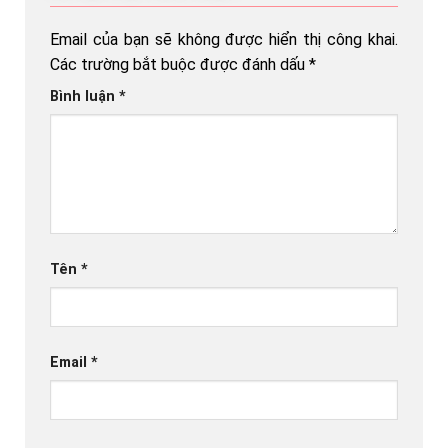
Email của bạn sẽ không được hiển thị công khai.
Các trường bắt buộc được đánh dấu
*
Bình luận
*
Tên
*
Email
*