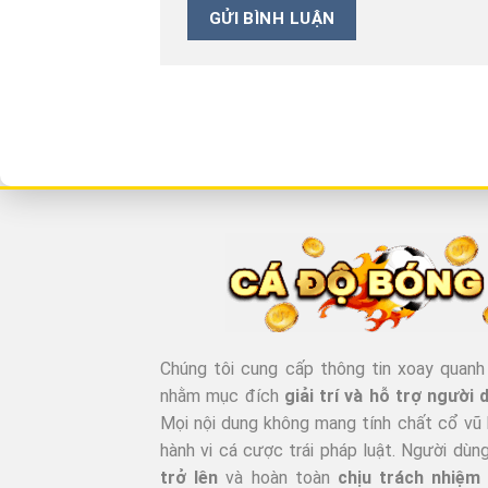
Chúng tôi cung cấp thông tin xoay quan
nhằm mục đích
giải trí và hỗ trợ người
Mọi nội dung không mang tính chất cổ vũ 
hành vi cá cược trái pháp luật. Người dùn
trở lên
và hoàn toàn
chịu trách nhiệm 