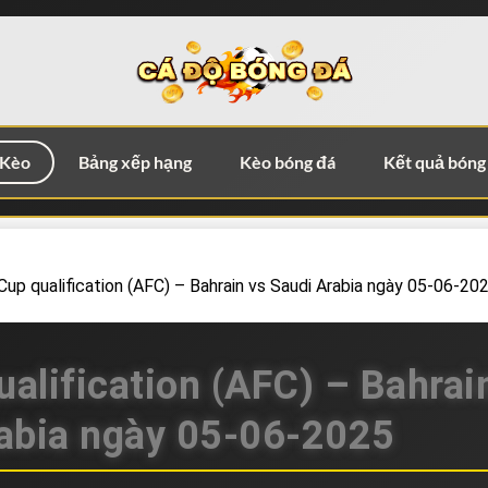
 Kèo
Bảng xếp hạng
Kèo bóng đá
Kết quả bóng
Cup qualification (AFC) – Bahrain vs Saudi Arabia ngày 05-06-20
ualification (AFC) – Bahrai
rabia ngày 05-06-2025