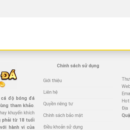
Chính sách sử dụng
Thư
Giới thiệu
Web
Liên hệ
Ema
h
cá độ bóng đá
Hot
Quyền riêng tư
 dùng tham khảo
.
Địa
hay khuyến khích
Chính sách bảo mật
Quậ
g
phải từ 18 tuổi
Điều khoản sử dụng
với hành vi của