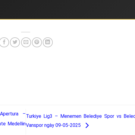
Apertura –
Turkiye Lig3 – Menemen Belediye Spor vs Beled
te Medellin
Vanspor ngày 09-05-2025