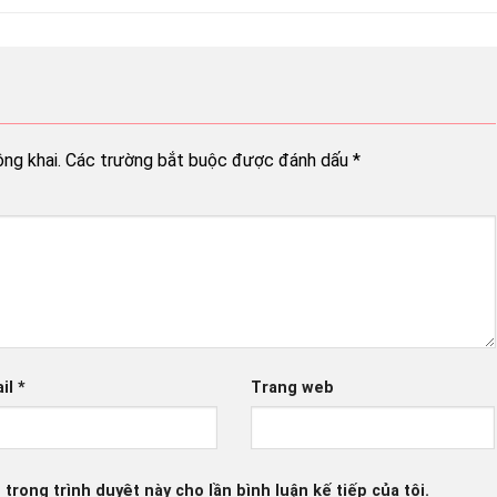
ng khai.
Các trường bắt buộc được đánh dấu
*
il
*
Trang web
 trong trình duyệt này cho lần bình luận kế tiếp của tôi.