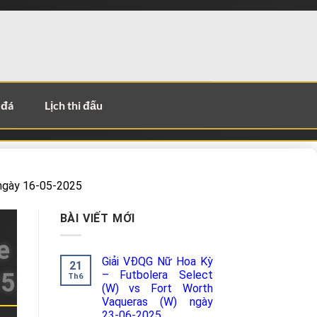
 đá
Lịch thi đấu
 ngày 16-05-2025
BÀI VIẾT MỚI
e
Giải VĐQG Nữ Hoa Kỳ
21
25
– Futbolera Select
Th6
(W) vs Fort Worth
Vaqueras (W) ngày
23-06-2025