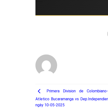
Primera Division de Colombiano-
Atletico Bucaramanga vs Dep.Independien
ngày 10-05-2025