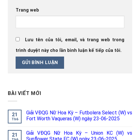
Trang web
Lưu tên của tôi, email, và trang web trong
trình duyệt này cho lần bình luận kế tiếp của tôi.
BÀI VIẾT MỚI
Giải VĐQG Nữ Hoa Kỳ – Futbolera Select (W) vs
21
Fort Worth Vaqueras (W) ngày 23-06-2025
Th6
Giải VĐQG Nữ Hoa Kỳ – Union KC (W) vs
21
Sunflower State FC (W) ngày 23-06-2025
Th6