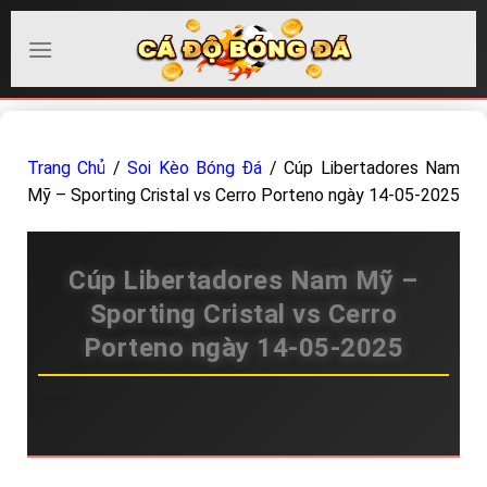
Chuyển
đến
nội
dung
Trang Chủ
/
Soi Kèo Bóng Đá
/
Cúp Libertadores Nam
Mỹ – Sporting Cristal vs Cerro Porteno ngày 14-05-2025
Cúp Libertadores Nam Mỹ –
Sporting Cristal vs Cerro
Porteno ngày 14-05-2025