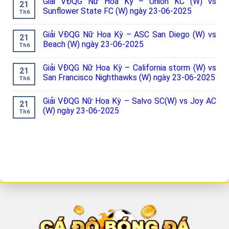
Giải VĐQG Nữ Hoa Kỳ – Union KC (W) vs
21
Sunflower State FC (W) ngày 23-06-2025
Th6
Giải VĐQG Nữ Hoa Kỳ – ASC San Diego (W) vs
21
Beach (W) ngày 23-06-2025
Th6
Giải VĐQG Nữ Hoa Kỳ – California storm (W) vs
21
San Francisco Nighthawks (W) ngày 23-06-2025
Th6
Giải VĐQG Nữ Hoa Kỳ – Salvo SC(W) vs Joy AC
21
(W) ngày 23-06-2025
Th6