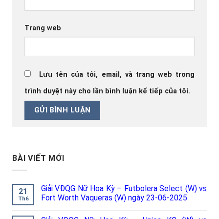
Trang web
Lưu tên của tôi, email, và trang web trong
trình duyệt này cho lần bình luận kế tiếp của tôi.
BÀI VIẾT MỚI
Giải VĐQG Nữ Hoa Kỳ – Futbolera Select (W) vs
21
Fort Worth Vaqueras (W) ngày 23-06-2025
Th6