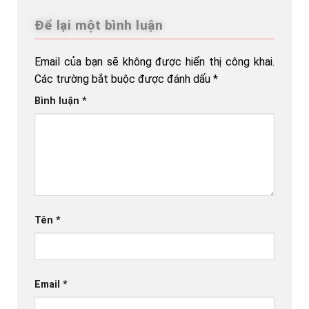
Để lại một bình luận
Email của bạn sẽ không được hiển thị công khai.
Các trường bắt buộc được đánh dấu
*
Bình luận
*
Tên
*
Email
*