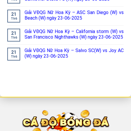
Giải VĐQG Nữ Hoa Kỳ – ASC San Diego (W) vs
21
Beach (W) ngày 23-06-2025
Th6
Giải VĐQG Nữ Hoa Kỳ – California storm (W) vs
21
San Francisco Nighthawks (W) ngày 23-06-2025
Th6
Giải VĐQG Nữ Hoa Kỳ – Salvo SC(W) vs Joy AC
21
(W) ngày 23-06-2025
Th6