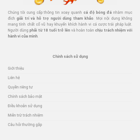
Chúng tôi cung cấp thông tin xoay quanh
cá độ bóng đá
nhằm mục
đích
giải trí và hỗ trợ người dùng tham khảo
. Mọi nội dung không
mang tính chất cổ vũ hay khuyến khích hành vi cá cược trái pháp luật.
Người dùng
phải từ 18 tuổi trở lên
và hoàn toàn
chịu trách nhiệm với
hành vi của mình
.
Chính sách sử dụng
Giới thiệu
Liên hệ
Quyền riêng tư
Chính sách bảo mật
Điều khoản sử dụng
Miễn trừ trách nhiệm
Câu hỏi thường gặp