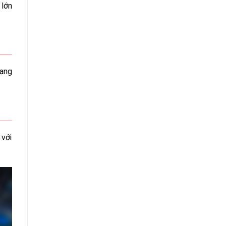
 lớn
hạng
 với