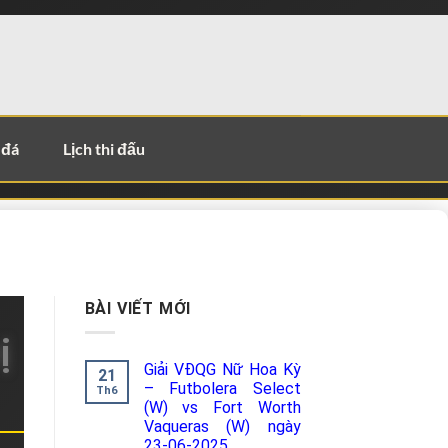
 đá
Lịch thi đấu
BÀI VIẾT MỚI
ị
Giải VĐQG Nữ Hoa Kỳ
21
– Futbolera Select
Th6
(W) vs Fort Worth
Vaqueras (W) ngày
23-06-2025