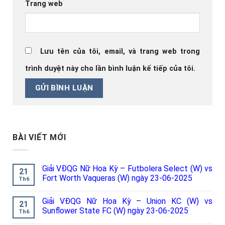
Trang web
Lưu tên của tôi, email, và trang web trong
trình duyệt này cho lần bình luận kế tiếp của tôi.
BÀI VIẾT MỚI
Giải VĐQG Nữ Hoa Kỳ – Futbolera Select (W) vs
21
Fort Worth Vaqueras (W) ngày 23-06-2025
Th6
Giải VĐQG Nữ Hoa Kỳ – Union KC (W) vs
21
Sunflower State FC (W) ngày 23-06-2025
Th6