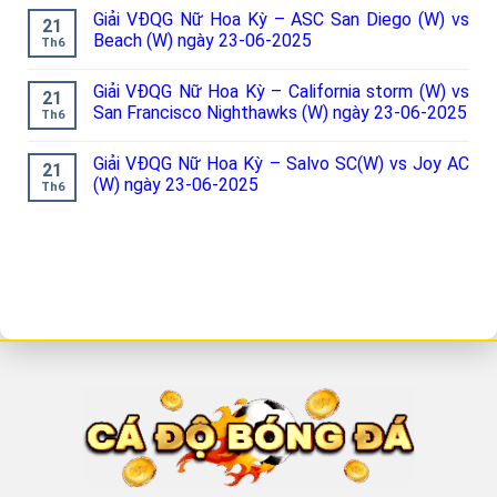
Giải VĐQG Nữ Hoa Kỳ – ASC San Diego (W) vs
21
Beach (W) ngày 23-06-2025
Th6
Giải VĐQG Nữ Hoa Kỳ – California storm (W) vs
21
San Francisco Nighthawks (W) ngày 23-06-2025
Th6
Giải VĐQG Nữ Hoa Kỳ – Salvo SC(W) vs Joy AC
21
(W) ngày 23-06-2025
Th6