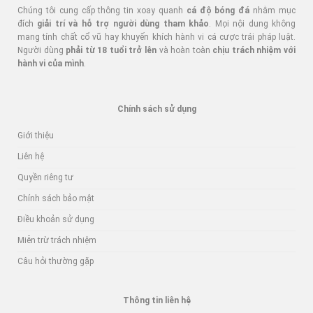
Chúng tôi cung cấp thông tin xoay quanh
cá độ bóng đá
nhằm mục
đích
giải trí và hỗ trợ người dùng tham khảo
. Mọi nội dung không
mang tính chất cổ vũ hay khuyến khích hành vi cá cược trái pháp luật.
Người dùng
phải từ 18 tuổi trở lên
và hoàn toàn
chịu trách nhiệm với
hành vi của mình
.
Chính sách sử dụng
Giới thiệu
Liên hệ
Quyền riêng tư
Chính sách bảo mật
Điều khoản sử dụng
Miễn trừ trách nhiệm
Câu hỏi thường gặp
Thông tin liên hệ