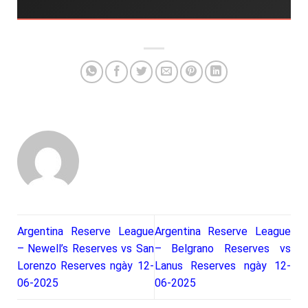
Argentina Reserve League
Argentina Reserve League
– Newell’s Reserves vs San
– Belgrano Reserves vs
Lorenzo Reserves ngày 12-
Lanus Reserves ngày 12-
06-2025
06-2025