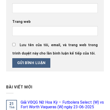
Trang web
Lưu tên của tôi, email, và trang web trong
trình duyệt này cho lần bình luận kế tiếp của tôi.
BÀI VIẾT MỚI
Giải VĐQG Nữ Hoa Kỳ – Futbolera Select (W) vs
21
Fort Worth Vaqueras (W) ngày 23-06-2025
Th6