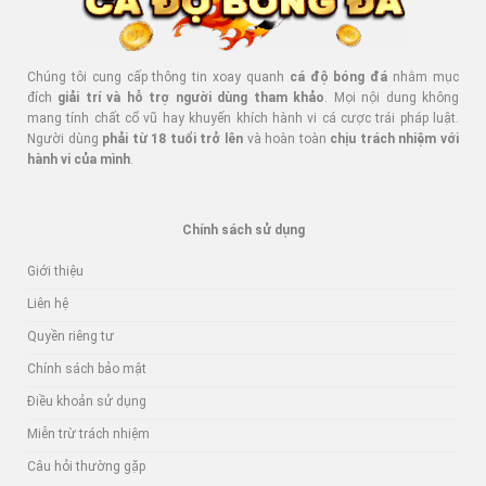
Chúng tôi cung cấp thông tin xoay quanh
cá độ bóng đá
nhằm mục
đích
giải trí và hỗ trợ người dùng tham khảo
. Mọi nội dung không
mang tính chất cổ vũ hay khuyến khích hành vi cá cược trái pháp luật.
Người dùng
phải từ 18 tuổi trở lên
và hoàn toàn
chịu trách nhiệm với
hành vi của mình
.
Chính sách sử dụng
Giới thiệu
Liên hệ
Quyền riêng tư
Chính sách bảo mật
Điều khoản sử dụng
Miễn trừ trách nhiệm
Câu hỏi thường gặp