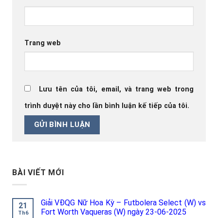
Trang web
Lưu tên của tôi, email, và trang web trong
trình duyệt này cho lần bình luận kế tiếp của tôi.
BÀI VIẾT MỚI
Giải VĐQG Nữ Hoa Kỳ – Futbolera Select (W) vs
21
Fort Worth Vaqueras (W) ngày 23-06-2025
Th6