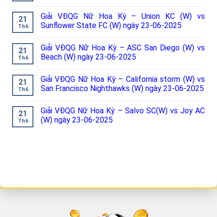
Giải VĐQG Nữ Hoa Kỳ – Union KC (W) vs
21
Sunflower State FC (W) ngày 23-06-2025
Th6
Giải VĐQG Nữ Hoa Kỳ – ASC San Diego (W) vs
21
Beach (W) ngày 23-06-2025
Th6
Giải VĐQG Nữ Hoa Kỳ – California storm (W) vs
21
San Francisco Nighthawks (W) ngày 23-06-2025
Th6
Giải VĐQG Nữ Hoa Kỳ – Salvo SC(W) vs Joy AC
21
(W) ngày 23-06-2025
Th6