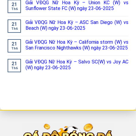
Giải VĐQG Nữ Hoa Kỳ – Union KC (W) vs
21
Sunflower State FC (W) ngày 23-06-2025
Th6
Giải VĐQG Nữ Hoa Kỳ – ASC San Diego (W) vs
21
Beach (W) ngày 23-06-2025
Th6
Giải VĐQG Nữ Hoa Kỳ – California storm (W) vs
21
San Francisco Nighthawks (W) ngày 23-06-2025
Th6
Giải VĐQG Nữ Hoa Kỳ – Salvo SC(W) vs Joy AC
21
(W) ngày 23-06-2025
Th6