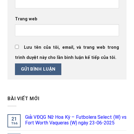
Trang web
Lưu tên của tôi, email, và trang web trong
trình duyệt này cho lần bình luận kế tiếp của tôi.
BÀI VIẾT MỚI
Giải VĐQG Nữ Hoa Kỳ – Futbolera Select (W) vs
21
Fort Worth Vaqueras (W) ngày 23-06-2025
Th6