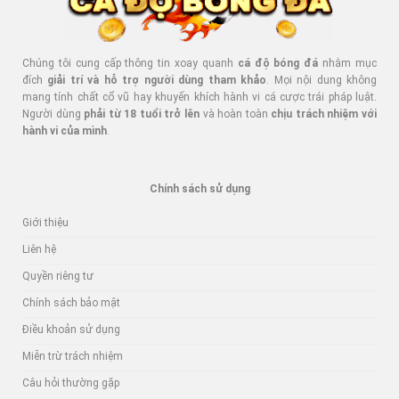
Chúng tôi cung cấp thông tin xoay quanh
cá độ bóng đá
nhằm mục
đích
giải trí và hỗ trợ người dùng tham khảo
. Mọi nội dung không
mang tính chất cổ vũ hay khuyến khích hành vi cá cược trái pháp luật.
Người dùng
phải từ 18 tuổi trở lên
và hoàn toàn
chịu trách nhiệm với
hành vi của mình
.
Chính sách sử dụng
Giới thiệu
Liên hệ
Quyền riêng tư
Chính sách bảo mật
Điều khoản sử dụng
Miễn trừ trách nhiệm
Câu hỏi thường gặp