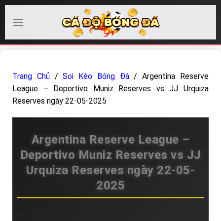
Chuyển
đến
nội
dung
Trang Chủ
/
Soi Kèo Bóng Đá
/
Argentina Reserve
League – Deportivo Muniz Reserves vs JJ Urquiza
Reserves ngày 22-05-2025
Argentina Reserve League –
Deportivo Muniz Reserves vs JJ
Urquiza Reserves ngày 22-05-
2025